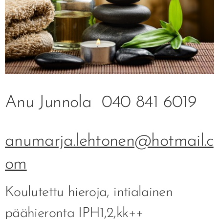
Anu Junnola
040 841 6019
anumarja.lehtonen@hotmail.c
om
Koulutettu hieroja, intialainen
päähieronta IPH1,2,kk++