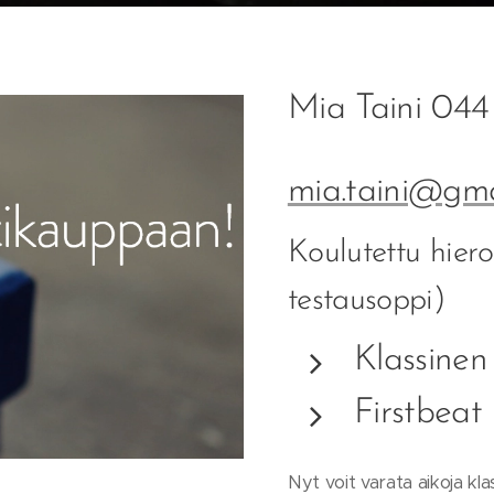
Mia Taini 044
mia.taini@gma
Koulutettu hier
testausoppi)
Klassinen
Firstbeat 
Nyt voit varata aikoja kl