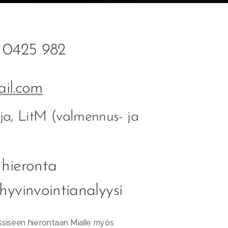
 0425 982
il.com
oja, LitM (valmennus- ja
 hieronta
hyvinvointianalyysi
assiseen hierontaan Mialle myös