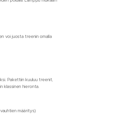
öiden poluilla. Lamppu mukaan!
n voi juosta treenin omalla
i. Pakettiin kuuluu treenit,
n klassinen hieronta.
 -vauhtien määritys)