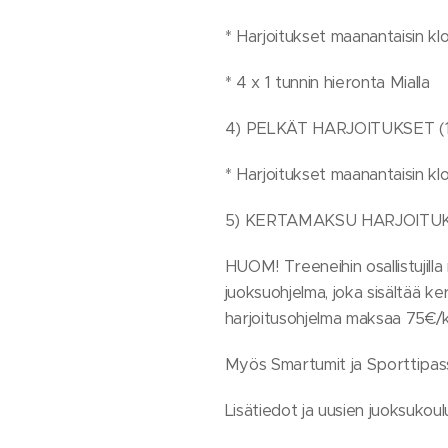
* Harjoitukset maanantaisin klo 
* 4 x 1 tunnin hieronta Mialla
4) PELKÄT HARJOITUKSET (1
* Harjoitukset maanantaisin klo 
5) KERTAMAKSU HARJOITUKSII
HUOM! Treeneihin osallistujilla 
juoksuohjelma, joka sisältää k
harjoitusohjelma maksaa 75€/k
Myös Smartumit ja Sporttipass
Lisätiedot ja uusien juoksukou