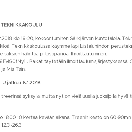
O-TEKNIIKKAKOULU
0.2.2018 klo 19-20, kokoontuminen Särkijärven kuntotalolla. Te
löä. Tekniikkakoulussa käymme läpi luisteluhiihdon perustekn
suksien hallintaa ja tasapainoa. Ilmoittautuminen:
FvlG0fNy1 . Paikat täytetään ilmoittautumisjärjestyksessä. 
a Mia Taini.
 jatkuu 8.1.2018
treeninsä syksyllä, mutta nyt on vielä uusilla juoksijoilla hyvä
 18.00 10 kertaa kevään aikana. Treenin kesto on 60-90min t
 12.3.-26.3.