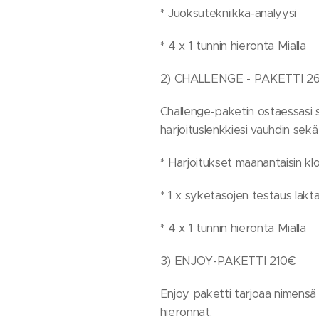
* Juoksutekniikka-analyysi
* 4 x 1 tunnin hieronta Mialla
2) CHALLENGE - PAKETTI 2
Challenge-paketin ostaessasi sa
harjoituslenkkiesi vauhdin sekä
* Harjoitukset maanantaisin klo 
* 1 x syketasojen testaus lakta
* 4 x 1 tunnin hieronta Mialla
3) ENJOY-PAKETTI 210€
Enjoy paketti tarjoaa nimensä m
hieronnat.