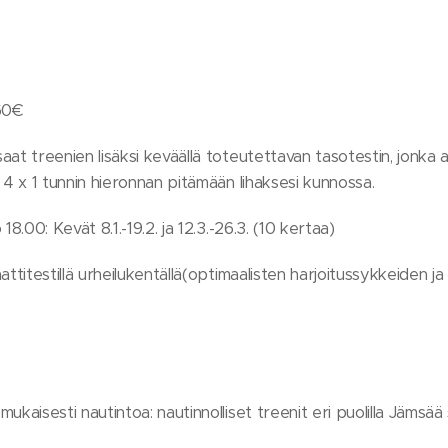
60€
at treenien lisäksi keväällä toteutettavan tasotestin, jonka a
 4 x 1 tunnin hieronnan pitämään lihaksesi kunnossa.
18.00: Kevät 8.1.-19.2. ja 12.3.-26.3. (10 kertaa)
attitestillä urheilukentällä(optimaalisten harjoitussykkeiden ja
ukaisesti nautintoa: nautinnolliset treenit eri puolilla Jämsä