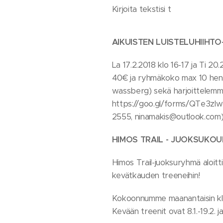
Kirjoita tekstisi t
AIKUISTEN LUISTELUHIIHT
La 17.2.2018 klo 16-17 ja Ti 2
40€ ja ryhmäkoko max 10 henki
wassberg) sekä harjoittelemme 
https://goo.gl/forms/QTe3zlw8
2555, ninamakis@outlook.com) j
HIMOS TRAIL - JUOKSUKOULU
Himos Trail-juoksuryhmä aloitti 
kevätkauden treeneihin!
Kokoonnumme maanantaisin klo
Kevään treenit ovat 8.1.-19.2. ja