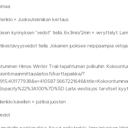
omaa:
 lenkki + Juoksutekniikan kertaus
obisen kynnyksen "vedot" tiellä, 6x3min/2min + veryttelyt. L
tikestävyysvedot tiellä. Jokainen juoksee reippaampia vetoja 
ustuminen Himos Winter Trail-tapahtuman polkuihin. Kokoont
siointi.maanmittauslaitos.fi/karttapaikka/?
915.401177938&e=410587.5667221646&title=Kokoontumin
ity%22%3A100%7D%5D Laita viestiä jos tarvitset kyyti
lenkki kävellen + pätkiä juosten
vedot