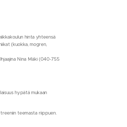
kniikkakoulun hinta yhteensä
iikat (kuokka, mogren,
Ohjaajina Nina Mäki (040-755
 tilaisuus hypätä mukaan
reeniin teemasta riippuen.