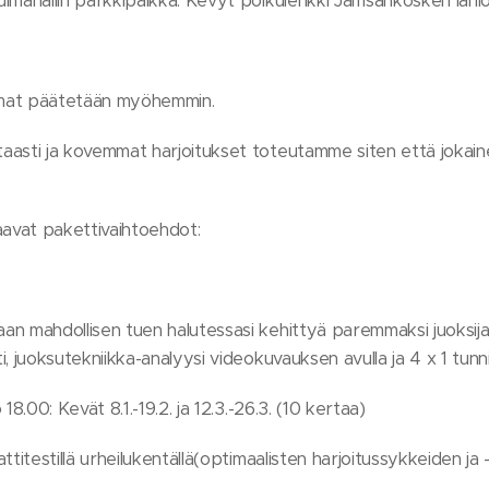
uimahallin parkkipaikka: Kevyt polkulenkki Jämsänkosken lähi
emat päätetään myöhemmin.
aasti ja kovemmat harjoitukset toteutamme siten että jokaine
aavat pakettivaihtoehdot:
n mahdollisen tuen halutessasi kehittyä paremmaksi juoksijaks
, juoksutekniikka-analyysi videokuvauksen avulla ja 4 x 1 tunni
18.00: Kevät 8.1.-19.2. ja 12.3.-26.3. (10 kertaa)
ttitestillä urheilukentällä(optimaalisten harjoitussykkeiden ja