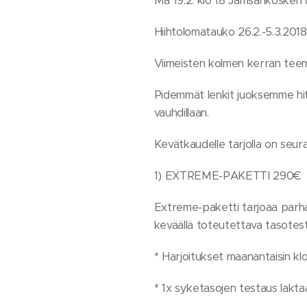
Ma 19.2. klo 18 Jämsänkosken 
Hiihtolomatauko 26.2.-5.3.2018
Viimeisten kolmen kerran te
Pidemmät lenkit juoksemme hit
vauhdillaan.
Kevätkaudelle tarjolla on seur
1) EXTREME-PAKETTI 290€
Extreme-paketti tarjoaa parhaa
keväällä toteutettava tasotesti
* Harjoitukset maanantaisin klo 
* 1x syketasojen testaus laktaa