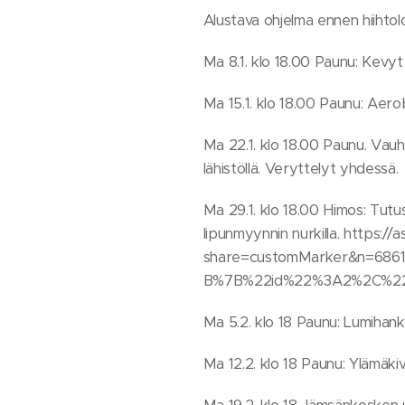
Alustava ohjelma ennen hiihtol
Ma 8.1. klo 18.00 Paunu: Kevyt
Ma 15.1. klo 18.00 Paunu: Aer
Ma 22.1. klo 18.00 Paunu. Vauh
lähistöllä. Veryttelyt yhdessä.
Ma 29.1. klo 18.00 Himos: Tut
lipunmyynnin nurkilla. https://a
share=customMarker&n=6861
B%7B%22id%22%3A2%2C%22opac
Ma 5.2. klo 18 Paunu: Lumihanki
Ma 12.2. klo 18 Paunu: Ylämäki