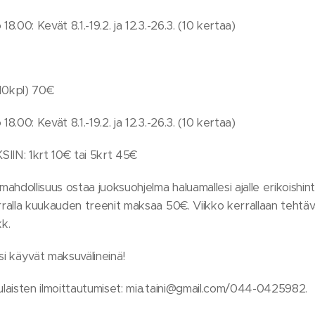
18.00: Kevät 8.1.-19.2. ja 12.3.-26.3. (10 kertaa)
0kpl) 70€
18.00: Kevät 8.1.-19.2. ja 12.3.-26.3. (10 kertaa)
N: 1krt 10€ tai 5krt 45€
mahdollisuus ostaa juoksuohjelma haluamallesi ajalle erikoishint
erralla kuukauden treenit maksaa 50€. Viikko kerrallaan tehtä
k.
i käyvät maksuvälineinä!
lulaisten ilmoittautumiset: mia.taini@gmail.com/044-0425982.